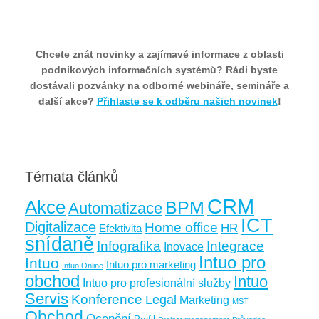
Chcete znát novinky a zajímavé informace z oblasti
podnikových informačních systémů? Rádi byste
dostávali pozvánky na odborné webináře, semináře a
další akce?
Přihlaste se k odběru našich novinek
!
Témata článků
CRM
Akce
BPM
Automatizace
ICT
Digitalizace
Home office
HR
Efektivita
snídaně
Infografika
Integrace
Inovace
Intuo pro
Intuo
Intuo pro marketing
Intuo Online
obchod
Intuo
Intuo pro profesionální služby
Servis
Konference
Legal
Marketing
MST
Obchod
Ocenění