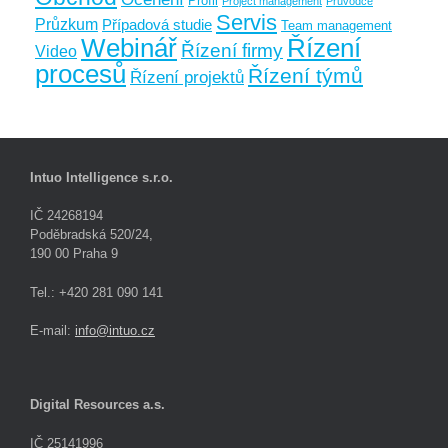
Profil
Project management
Průvodce
Servis
Průzkum
Případová studie
Team management
Webinář
Řízení
Řízení firmy
Video
procesů
Řízení týmů
Řízení projektů
Intuo Intelligence s.r.o.
IČ 24268194
Poděbradská 520/24,
190 00 Praha 9
Tel.: +420 281 090 141
E-mail:
info@intuo.cz
Digital Resources a.s.
IČ 25141996