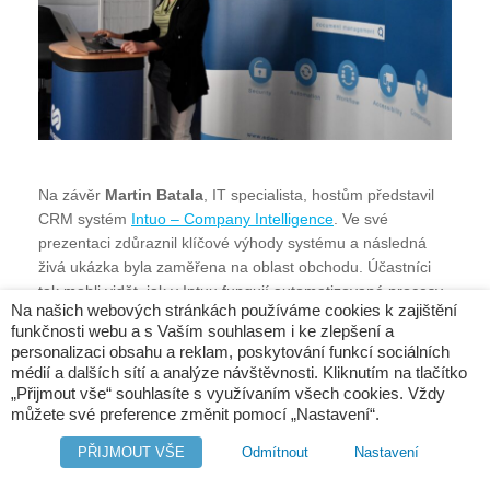
Na závěr
Martin Batala
, IT specialista, hostům představil
CRM systém
Intuo – Company Intelligence
. Ve své
prezentaci zdůraznil klíčové výhody systému a následná
živá ukázka byla zaměřena na oblast obchodu. Účastníci
tak mohli vidět, jak v Intuu fungují automatizované procesy,
Na našich webových stránkách používáme cookies k zajištění
jak systém eviduje obchodní aktivity – od e-mailů přes
funkčnosti webu a s Vaším souhlasem i ke zlepšení a
telefonáty až po marketingové kampaně – nebo jak vypadá
personalizaci obsahu a reklam, poskytování funkcí sociálních
tzv. semafor příležitostí, který pomáhá obchodníkům i
médií a dalších sítí a analýze návštěvnosti. Kliknutím na tlačítko
vedení efektivně řídit potenciální obchodní případy.
„Přijmout vše“ souhlasíte s využívaním všech cookies. Vždy
můžete své preference změnit pomocí „Nastavení“.
PŘIJMOUT VŠE
Odmítnout
Nastavení