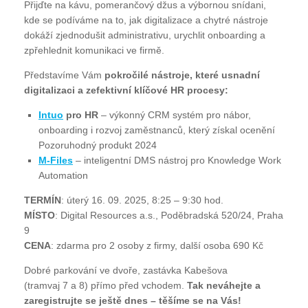
Přijďte na kávu, pomerančový džus a výbornou snídani,
kde se podíváme na to, jak digitalizace a chytré nástroje
dokáží zjednodušit administrativu, urychlit onboarding a
zpřehlednit komunikaci ve firmě.
Představíme Vám
pokročilé nástroje, které usnadní
digitalizaci a zefektivní klíčové HR procesy:
Intuo
pro HR
– výkonný CRM systém pro nábor,
onboarding i rozvoj zaměstnanců, který získal ocenění
Pozoruhodný produkt 2024
M-Files
– inteligentní DMS nástroj pro Knowledge Work
Automation
TERMÍN
: úterý 16. 09. 2025, 8:25 – 9:30 hod.
MÍSTO
: Digital Resources a.s., Poděbradská 520/24, Praha
9
CENA
: zdarma pro 2 osoby z firmy, další osoba 690 Kč
Dobré parkování ve dvoře, zastávka Kabešova
(tramvaj 7 a 8) přímo před vchodem.
Tak neváhejte a
zaregistrujte se ještě dnes – těšíme se na Vás!