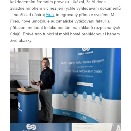
každodenním firemním provozu. Ukázal, že AI dnes
zvládne mnohem víc než jen rychlé vyhledávání dokumentů
– například nástroj
Aino
, integrovaný přímo v systému M-
Files, nově umožňuje automatické vytěžování faktur a
přiřazení metadat k dokumentům na základě rozpoznaných
údajů. Právě tuto funkci si mohli hosté prohlédnout i během
živé ukázky.