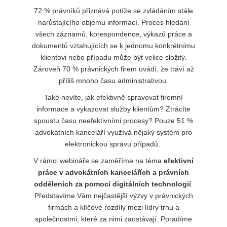
72 % právníků přiznává potíže se zvládáním stále
narůstajícího objemu informací. Proces hledání
všech záznamů, korespondence, výkazů práce a
dokumentů vztahujících se k jednomu konkrétnímu
klientovi nebo případu může být velice složitý.
Zároveň 70 % právnických firem uvádí, že tráví až
příliš mnoho času administrativou.
Také nevíte, jak efektivně spravovat firemní
informace a vykazovat služby klientům? Ztrácíte
spoustu času neefektivními procesy? Pouze 51 %
advokátních kanceláří využívá nějaký systém pro
elektronickou správu případů.
V rámci webináře se zaměříme na téma
efektivní
práce v advokátních kancelářích a právních
odděleních za pomoci digitálních technologií
.
Představíme Vám nejčastější výzvy v právnických
firmách a klíčové rozdíly mezi lídry trhu a
společnostmi, které za nimi zaostávají. Poradíme