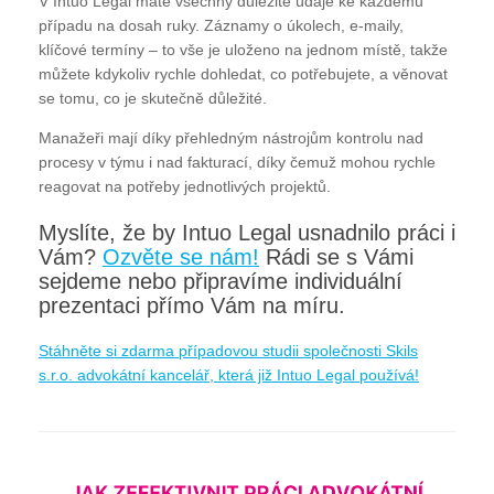
V Intuo Legal máte všechny důležité údaje ke každému
případu na dosah ruky. Záznamy o úkolech, e-maily,
klíčové termíny – to vše je uloženo na jednom místě, takže
můžete kdykoliv rychle dohledat, co potřebujete, a věnovat
se tomu, co je skutečně důležité.
Manažeři mají díky přehledným nástrojům kontrolu nad
procesy v týmu i nad fakturací, díky čemuž mohou rychle
reagovat na potřeby jednotlivých projektů.
Myslíte, že by Intuo Legal usnadnilo práci i
Vám?
Ozvěte se nám!
Rádi se s Vámi
sejdeme nebo připravíme individuální
prezentaci přímo Vám na míru.
Stáhněte si zdarma případovou studii společnosti Skils
s.r.o. advokátní kancelář, která již Intuo Legal používá!