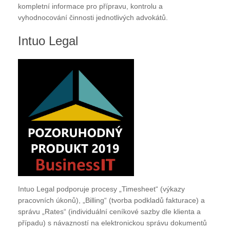
kompletní informace pro přípravu, kontrolu a
vyhodnocování činnosti jednotlivých advokátů.
Intuo Legal
Intuo Legal podporuje procesy „Timesheet“ (výkazy
pracovních úkonů), „Billing“ (tvorba podkladů fakturace) a
správu „Rates“ (individuální ceníkové sazby dle klienta a
případu) s návazností na elektronickou správu dokumentů