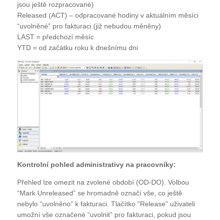
jsou ještě rozpracované)
Released (ACT) – odpracované hodiny v aktuálním měsíci
“uvolněné” pro fakturaci (již nebudou měněny)
LAST = předchozí měsíc
YTD = od začátku roku k dnešnímu dni
Kontrolní pohled administrativy na pracovníky:
Přehled lze omezit na zvolené období (OD-DO). Volbou
“Mark Unreleased” se hromadně označí vše, co ještě
nebylo “uvolněno” k fakturaci. Tlačítko “Release” uživateli
umožní vše označené “uvolnit” pro fakturaci, pokud jsou