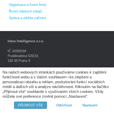
Organizace a řízení firmy
Řízení lidských zdrojů
Správa a údržba zařízení
Intuo Intelligence s.r.o.
IČ 24268194
Poděbradská 520/24,
190 00 Praha 9
Tel.: +420 281 090 141
Na našich webových stránkách používáme cookies k zajištění
funkčnosti webu a s Vaším souhlasem i ke zlepšení a
E-mail:
info@intuo.cz
personalizaci obsahu a reklam, poskytování funkcí sociálních
médií a dalších sítí a analýze návštěvnosti. Kliknutím na tlačítko
„Přijmout vše“ souhlasíte s využívaním všech cookies. Vždy
můžete své preference změnit pomocí „Nastavení“.
Digital Resources a.s.
PŘIJMOUT VŠE
Odmítnout
Nastavení
IČ 25141996
Poděbradská 520/24,