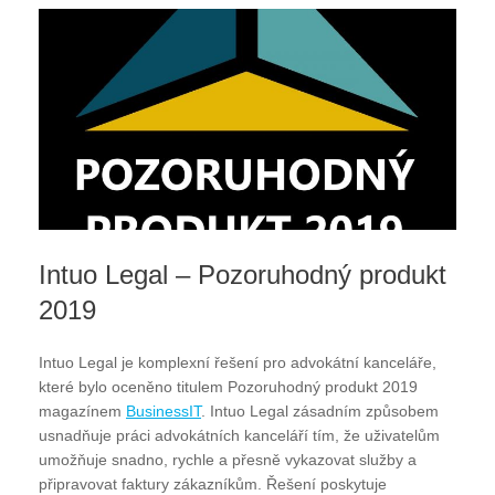
Intuo Legal – Pozoruhodný produkt
2019
Intuo Legal je komplexní řešení pro advokátní kanceláře,
které bylo oceněno titulem Pozoruhodný produkt 2019
magazínem
BusinessIT
. Intuo Legal zásadním způsobem
usnadňuje práci advokátních kanceláří tím, že uživatelům
umožňuje snadno, rychle a přesně vykazovat služby a
připravovat faktury zákazníkům. Řešení poskytuje