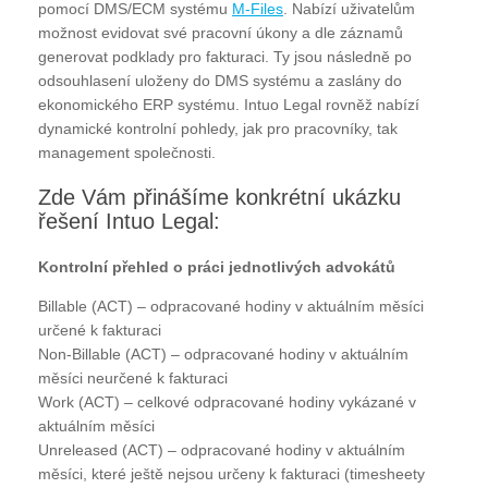
pomocí DMS/ECM systému
M-Files
. Nabízí uživatelům
možnost evidovat své pracovní úkony a dle záznamů
generovat podklady pro fakturaci. Ty jsou následně po
odsouhlasení uloženy do DMS systému a zaslány do
ekonomického ERP systému. Intuo Legal rovněž nabízí
dynamické kontrolní pohledy, jak pro pracovníky, tak
management společnosti.
Zde Vám přinášíme konkrétní ukázku
řešení Intuo Legal:
Kontrolní přehled o práci jednotlivých advokátů
Billable (ACT) – odpracované hodiny v aktuálním měsíci
určené k fakturaci
Non-Billable (ACT) – odpracované hodiny v aktuálním
měsíci neurčené k fakturaci
Work (ACT) – celkové odpracované hodiny vykázané v
aktuálním měsíci
Unreleased (ACT) – odpracované hodiny v aktuálním
měsíci, které ještě nejsou určeny k fakturaci (timesheety