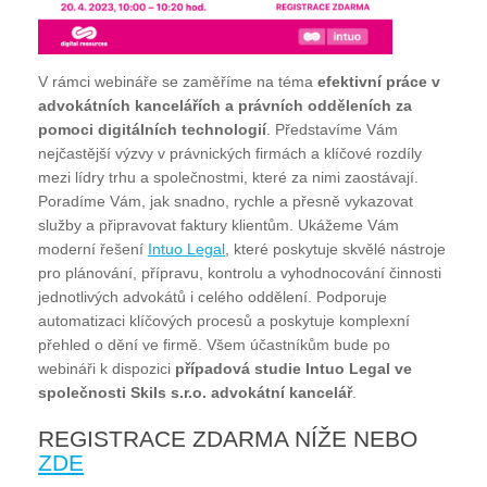
V rámci webináře se zaměříme na téma
efektivní práce v
advokátních kancelářích a právních odděleních za
pomoci digitálních technologií
. Představíme Vám
nejčastější výzvy v právnických firmách a klíčové rozdíly
mezi lídry trhu a společnostmi, které za nimi zaostávají.
Poradíme Vám, jak snadno, rychle a přesně vykazovat
služby a připravovat faktury klientům. Ukážeme Vám
moderní řešení
Intuo Legal
, které poskytuje skvělé nástroje
pro plánování, přípravu, kontrolu a vyhodnocování činnosti
jednotlivých advokátů i celého oddělení. Podporuje
automatizaci klíčových procesů a poskytuje komplexní
přehled o dění ve firmě. Všem účastníkům bude po
webináři k dispozici
případová studie Intuo Legal ve
společnosti Skils s.r.o. advokátní kancelář
.
REGISTRACE ZDARMA NÍŽE NEBO
ZDE