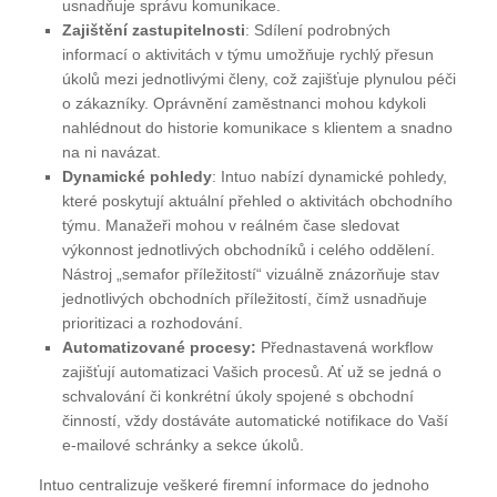
usnadňuje správu komunikace.
Zajištění zastupitelnosti
: Sdílení podrobných
informací o aktivitách v týmu umožňuje rychlý přesun
úkolů mezi jednotlivými členy, což zajišťuje plynulou péči
o zákazníky. Oprávnění zaměstnanci mohou kdykoli
nahlédnout do historie komunikace s klientem a snadno
na ni navázat.
Dynamické pohledy
: Intuo nabízí dynamické pohledy,
které poskytují aktuální přehled o aktivitách obchodního
týmu. Manažeři mohou v reálném čase sledovat
výkonnost jednotlivých obchodníků i celého oddělení.
Nástroj „semafor příležitostí“ vizuálně znázorňuje stav
jednotlivých obchodních příležitostí, čímž usnadňuje
prioritizaci a rozhodování.
Automatizované procesy:
Přednastavená workflow
zajišťují automatizaci Vašich procesů. Ať už se jedná o
schvalování či konkrétní úkoly spojené s obchodní
činností, vždy dostáváte automatické notifikace do Vaší
e-mailové schránky a sekce úkolů.
Intuo centralizuje veškeré firemní informace do jednoho