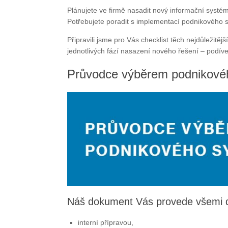
Plánujete ve firmě nasadit nový informační systé
Potřebujete poradit s implementací podnikového
Připravili jsme pro Vás checklist těch nejdůležitějš
jednotlivých fází nasazení nového řešení – podíve
Průvodce výběrem podnikové
Náš dokument Vás provede všemi dů
interní přípravou,