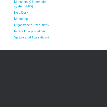
Manažerský informační
systém (MIS)
Help Desk
Marketing
Organizace a řízení firmy
Řízení lidských zdrojů
Správa a údržba zařízení