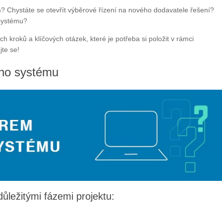
m? Chystáte se otevřít výběrové řízení na nového dodavatele řešení?
 systému?
ích kroků a klíčových otázek, které je potřeba si položit v rámci
jte se!
ho systému
ležitými fázemi projektu: