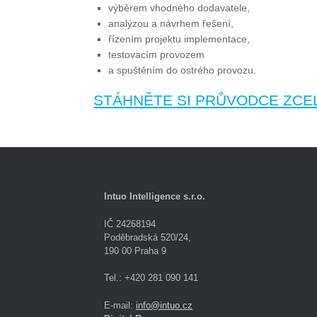
výběrem vhodného dodavatele,
analýzou a návrhem řešení,
řízením projektu implementace,
testovacím provozem
a spuštěním do ostrého provozu.
STÁHNĚTE SI PRŮVODCE ZCE
Intuo Intelligence s.r.o.
IČ 24268194
Poděbradská 520/24,
190 00 Praha 9
Tel.: +420 281 090 141
E-mail:
info@intuo.cz