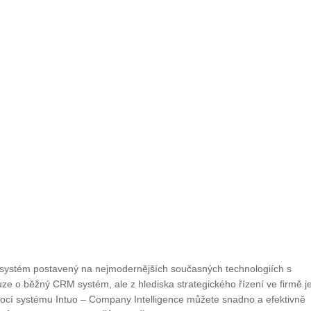
í systém postavený na nejmodernějších současných technologiích s
e o běžný CRM systém, ale z hlediska strategického řízení ve firmě j
cí systému Intuo – Company Intelligence můžete snadno a efektivně