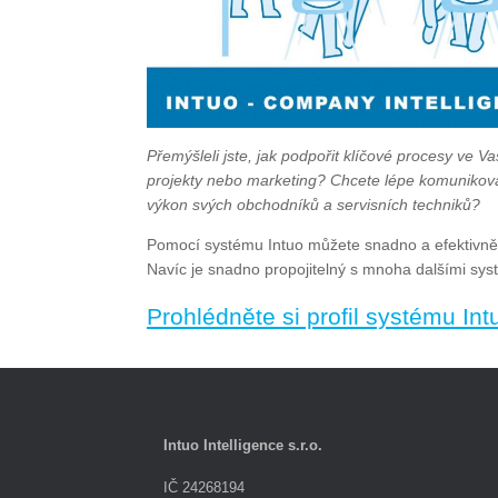
Přemýšleli jste, jak podpořit klíčové procesy ve Vaší
projekty nebo marketing? Chcete lépe komunikovat
výkon svých obchodníků a servisních techniků?
Pomocí systému Intuo můžete snadno a efektivně pl
Navíc je snadno propojitelný s mnoha dalšími s
Prohlédněte si profil systému Int
Intuo Intelligence s.r.o.
IČ 24268194