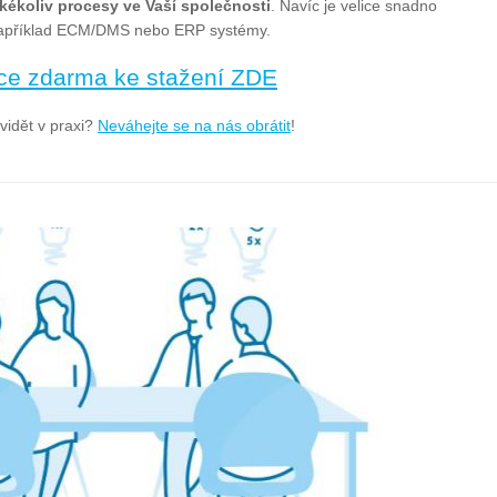
akékoliv procesy ve Vaší společnosti
. Navíc je velice snadno
u například ECM/DMS nebo ERP systémy.
ence zdarma ke stažení ZDE
vidět v praxi?
Neváhejte se na nás obrátit
!