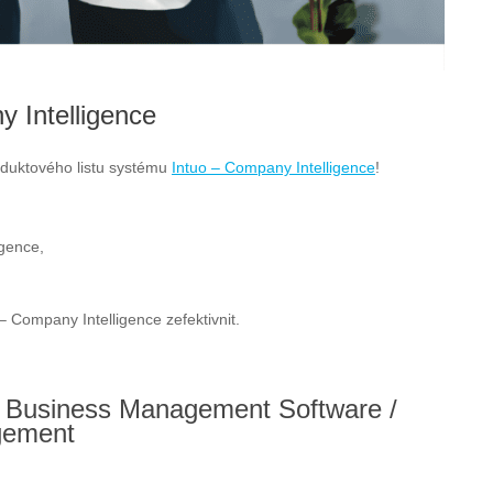
y Intelligence
roduktového listu systému
Intuo – Company Intelligence
!
igence,
– Company Intelligence zefektivnit.
: Business Management Software /
gement