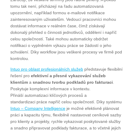
tomu tak není, přicházejí na řadu automatizovaná
upozornění, například formou e-mailové notifikace
zainteresovaným uživatelům. Vedoucí pracovníci mohou
dostávat informace v reálném čase, čímž získávají
dokonalý přehled o činnosti jednotlivců, oddělení i napříč
celou společností. Také mohou automaticky obdržet
notifikaci o vyplněném výkazu práce se žádostí o jeho
schválení. Díky workflow jsou veškeré procesy ve firmě pod
kontrolou.
Intuo pro oblast profesionálních služeb
představuje flexibilní
řešení pro
efektivní a přesné vykazování služeb
klientům
a
snadnou tvorbu podkladů pro fakturaci
.
Poskytuje komplexní informace v kontextu.
Přináší automatizaci klíčových procesů a
standardizaci práce napříč celou společností. Díky systému
Intuo – Company Intelligence
je možné efektivně plánovat
práci a kapacitu týmu, flexibilně nastavovat ceníkové sazby
pro klienty a projekty, rychle vykazovat poskytované služby
a snadno připravovat podklady fakturace, a to včetně jejich