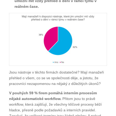
umožní mít vždy přehled o dění v rámci týmu v
reálném čase.
Jsou nástroje v těchto firmách dostatečné? Mají manažeři
přehled o všem, co se ve společnosti děje, a jistotu, že
pracovníci nezapomenou na nějaký z důležitých úkonů?
V pouhých 59 % firem pomáhá interním procesům
nějaké automatické workflow.
Přitom jsou to právě
workflow, která zajišťují, že všechny klíčové procesy běží
hladce, přesně podle požadavků a interních pravidel.
Zaručují, že veškeré termíny jsou řádně plněny. A pokud