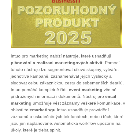
Intuo pro marketing nabízí nástroje, které usnadňují
plánování a realizaci marketingových aktivit
. Pomocí
tohoto nástroje lze segmentovat cílové skupiny, vytvářet
jednotlivé kampaně, zaznamenávat jejich výsledky a
sledovat celou zákaznickou cestu do sebemenších detailů.
Intuo pomáhá kompletně řídit
event marketing
včetně
přidružených informací i dokumentů. Nástroj pro
email
marketing
umožňuje vést záznamy veškeré komunikace, v
oblasti
telemarketingu
Intuo usnadňuje provádění
záznamů o uskutečněných telefonátech, nebo i těch, které
jsou jen naplánované. Automatická workflow upozorní na
úkoly, které je třeba splnit.