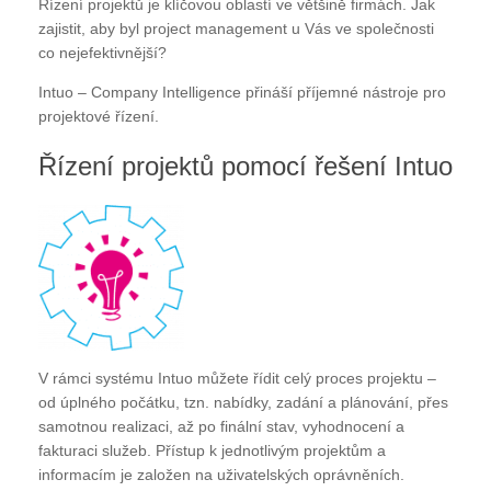
Řízení projektů je klíčovou oblastí ve většině firmách. Jak
zajistit, aby byl project management u Vás ve společnosti
co nejefektivnější?
Intuo – Company Intelligence přináší příjemné nástroje pro
projektové řízení.
Řízení projektů pomocí řešení Intuo
V rámci systému Intuo můžete řídit celý proces projektu –
od úplného počátku, tzn. nabídky, zadání a plánování, přes
samotnou realizaci, až po finální stav, vyhodnocení a
fakturaci služeb. Přístup k jednotlivým projektům a
informacím je založen na uživatelských oprávněních.