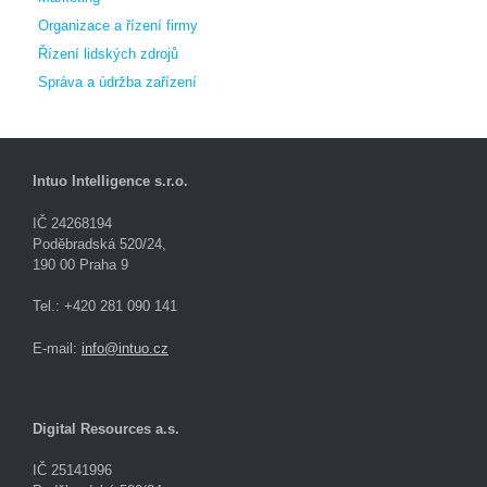
Organizace a řízení firmy
Řízení lidských zdrojů
Správa a údržba zařízení
Intuo Intelligence s.r.o.
IČ 24268194
Poděbradská 520/24,
190 00 Praha 9
Tel.: +420 281 090 141
E-mail:
info@intuo.cz
Digital Resources a.s.
IČ 25141996