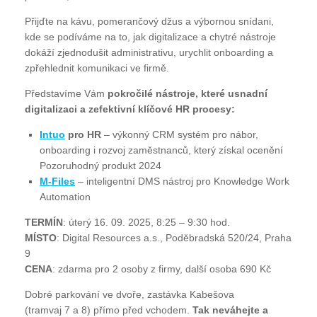
Přijďte na kávu, pomerančový džus a výbornou snídani,
kde se podíváme na to, jak digitalizace a chytré nástroje
dokáží zjednodušit administrativu, urychlit onboarding a
zpřehlednit komunikaci ve firmě.
Představíme Vám
pokročilé nástroje, které usnadní
digitalizaci a zefektivní klíčové HR procesy:
Intuo
pro HR
– výkonný CRM systém pro nábor,
onboarding i rozvoj zaměstnanců, který získal ocenění
Pozoruhodný produkt 2024
M-Files
– inteligentní DMS nástroj pro Knowledge Work
Automation
TERMÍN
: úterý 16. 09. 2025, 8:25 – 9:30 hod.
MÍSTO
: Digital Resources a.s., Poděbradská 520/24, Praha
9
CENA
: zdarma pro 2 osoby z firmy, další osoba 690 Kč
Dobré parkování ve dvoře, zastávka Kabešova
(tramvaj 7 a 8) přímo před vchodem.
Tak neváhejte a