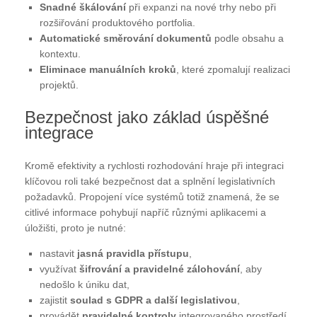
Snadné škálování
při expanzi na nové trhy nebo při
rozšiřování produktového portfolia.
Automatické směrování dokumentů
podle obsahu a
kontextu.
Eliminace manuálních kroků
, které zpomalují realizaci
projektů.
Bezpečnost jako základ úspěšné
integrace
Kromě efektivity a rychlosti rozhodování hraje při integraci
klíčovou roli také bezpečnost dat a splnění legislativních
požadavků. Propojení více systémů totiž znamená, že se
citlivé informace pohybují napříč různými aplikacemi a
úložišti, proto je nutné:
nastavit
jasná pravidla přístupu
,
využívat
šifrování a pravidelné zálohování
, aby
nedošlo k úniku dat,
zajistit
soulad s GDPR a další legislativou
,
provádět
pravidelné kontroly
integrovaného prostředí.