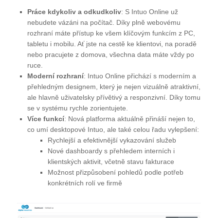
Práce kdykoliv a odkudkoliv
: S Intuo Online už
nebudete vázáni na počítač. Díky plně webovému
rozhraní máte přístup ke všem klíčovým funkcím z PC,
tabletu i mobilu. Ať jste na cestě ke klientovi, na poradě
nebo pracujete z domova, všechna data máte vždy po
ruce.
Moderní rozhraní
: Intuo Online přichází s moderním a
přehledným designem, který je nejen vizuálně atraktivní,
ale hlavně uživatelsky přívětivý a responzivní. Díky tomu
se v systému rychle zorientujete.
Více
funkcí
: Nová platforma aktuálně přináší nejen to,
co umí desktopové Intuo, ale také celou řadu vylepšení:
Rychlejší a efektivnější vykazování služeb
Nové dashboardy s přehledem interních i
klientských aktivit, včetně stavu fakturace
Možnost přizpůsobení pohledů podle potřeb
konkrétních rolí ve firmě