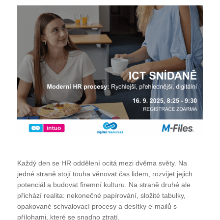
Každý den se HR oddělení ocitá mezi dvěma světy. Na
jedné straně stojí touha věnovat čas lidem, rozvíjet jejich
potenciál a budovat firemní kulturu. Na straně druhé ale
přichází realita: nekonečné papírování, složité tabulky,
opakované schvalovací procesy a desítky e-mailů s
přílohami, které se snadno ztratí.