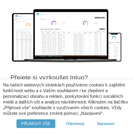
Přejete si vyzkoušet Intuo?
Na našich webových stránkách používáme cookies k zajištění
Pokud Vás zajímá Intuo Online nebo desktopové Intuo –
funkčnosti webu a s Vaším souhlasem i ke zlepšení a
personalizaci obsahu a reklam, poskytování funkcí sociálních
Company Intelligence, rádi s Vámi probereme možnosti
médií a dalších sítí a analýze návštěvnosti. Kliknutím na tlačítko
nasazení ve Vaší firmě.
Vyplňte formulář
s žádostí o kontakt
„Přijmout vše“ souhlasíte s využívaním všech cookies. Vždy
a my se Vám ozveme!
můžete své preference změnit pomocí „Nastavení“.
Jste již uživatelem Intuo – Company
PŘIJMOUT VŠE
Odmítnout
Nastavení
Intelligence?