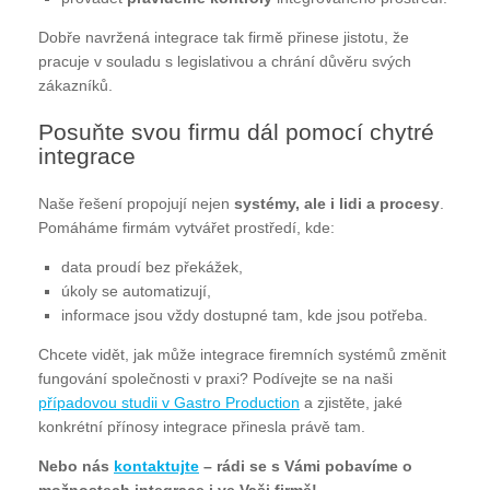
Dobře navržená integrace tak firmě přinese jistotu, že
pracuje v souladu s legislativou a chrání důvěru svých
zákazníků.
Posuňte svou firmu dál pomocí chytré
integrace
Naše řešení propojují nejen
systémy, ale i lidi a procesy
.
Pomáháme firmám vytvářet prostředí, kde:
data proudí bez překážek,
úkoly se automatizují,
informace jsou vždy dostupné tam, kde jsou potřeba.
Chcete vidět, jak může integrace firemních systémů změnit
fungování společnosti v praxi? Podívejte se na naši
případovou studii v Gastro Production
a zjistěte, jaké
konkrétní přínosy integrace přinesla právě tam.
Nebo nás
kontaktujte
– rádi se s Vámi pobavíme o
možnostech integrace i ve Vaši firmě!