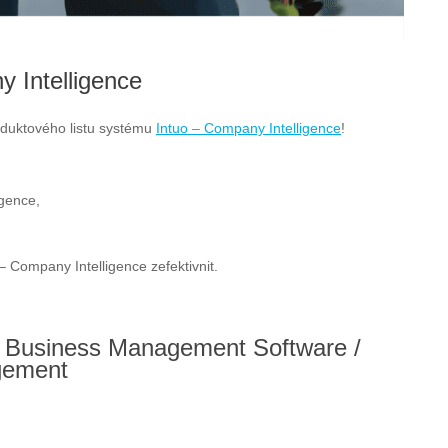
y Intelligence
roduktového listu systému
Intuo – Company Intelligence
!
igence,
– Company Intelligence zefektivnit.
: Business Management Software /
gement