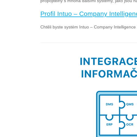
propojitelný s mnoha dalšími systémy, jako jso
Profil Intuo – Company Intellig
Chtěli byste systém Intuo – Company Intelligence 