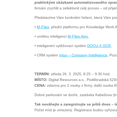
praktickými ukázkami automatizovaného zpra
firmám zrychlit a zefektivnit celý proces – od přijet
Představíme Vám konkrétní řešení, která Vám pomo
•
M-Files
, přední platformu pro Knowledge Work 
• umělou inteligenci
M-Files Aino
,
• inteligentní vytěžovací systém
DOCU-X OCR
,
• CRM systém
Intuo – Company Intelligence
, Poz
TERMÍN:
středa 26. 3. 2025, 8:25 – 9:30 hod.
MÍSTO:
Digital Resources a.s., Poděbradská 520
CENA:
zdarma pro 2 osoby z firmy, další osoba 6
Dobré parkování ve dvoře, zastávka Kabešova (t
Tak neváhejte a zaregistrujte se ještě dnes – 
Počet míst je omezený. Registrace budou vyřizová