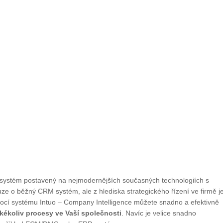
í systém postavený na nejmodernějších současných technologiích s
e o běžný CRM systém, ale z hlediska strategického řízení ve firmě j
cí systému Intuo – Company Intelligence můžete snadno a efektivně
akékoliv procesy ve Vaší společnosti
. Navíc je velice snadno