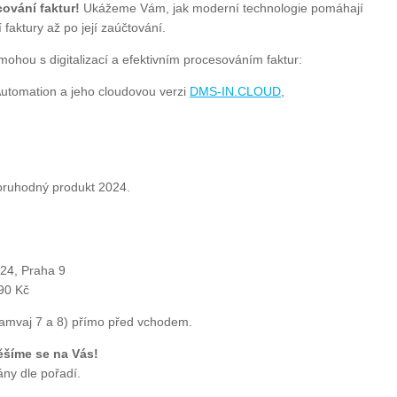
cování
faktur!
Ukážeme Vám, jak moderní technologie pomáhají
í faktury až po její zaúčtování.
hou s digitalizací a efektivním procesováním faktur:
Automation a jeho cloudovou verzi
DMS-IN.CLOUD
,
oruhodný produkt 2024.
/24, Praha 9
90 Kč
ramvaj 7 a 8) přímo před vchodem.
těšíme se na Vás!
ny dle pořadí.