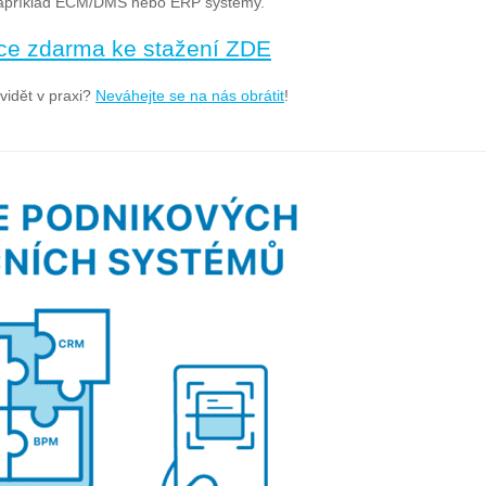
u například ECM/DMS nebo ERP systémy.
ence zdarma ke stažení ZDE
vidět v praxi?
Neváhejte se na nás obrátit
!