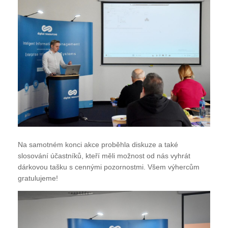
Na samotném konci akce proběhla diskuze a také
slosování účastníků, kteří měli možnost od nás vyhrát
dárkovou tašku s cennými pozornostmi. Všem výhercům
gratulujeme!