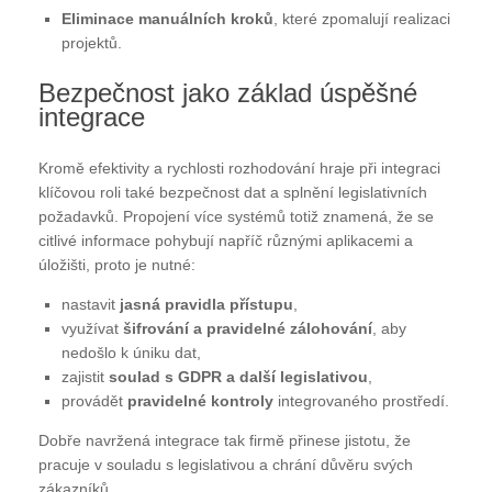
Eliminace manuálních kroků
, které zpomalují realizaci
projektů.
Bezpečnost jako základ úspěšné
integrace
Kromě efektivity a rychlosti rozhodování hraje při integraci
klíčovou roli také bezpečnost dat a splnění legislativních
požadavků. Propojení více systémů totiž znamená, že se
citlivé informace pohybují napříč různými aplikacemi a
úložišti, proto je nutné:
nastavit
jasná pravidla přístupu
,
využívat
šifrování a pravidelné zálohování
, aby
nedošlo k úniku dat,
zajistit
soulad s GDPR a další legislativou
,
provádět
pravidelné kontroly
integrovaného prostředí.
Dobře navržená integrace tak firmě přinese jistotu, že
pracuje v souladu s legislativou a chrání důvěru svých
zákazníků.