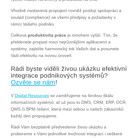
Vhodně nastavená propojení rovněž posilují spolupráci a
soulad (compliance) se všemi předpisy a požadavky v
rámci Vašeho podniku.
Celková
produktivita práce
je mnohem vyšší. Tím, že
překlenete propast mezi nejrůznějšími aplikacemi a
systémy, zajistíte harmonický tok Vašich dat a posunete
Vaši efektivitu na novou úroveň.
Rádi byste viděli živou ukázku efektivní
integrace podnikových systémů?
Ozvěte se nám
!
V
Digital Resources
se zaměřujeme na širokou škálu
informačních systémů, ať už jsou to DMS, CRM, ERP, OCR,
QMS či BPM řešení, která mezi sebou u našich zákazníků
každý den propojujeme.
Rádi Vám bezplatně předvedeme živou ukázku a
probereme s Vámi jednotlivé možnosti integrací i veškeré