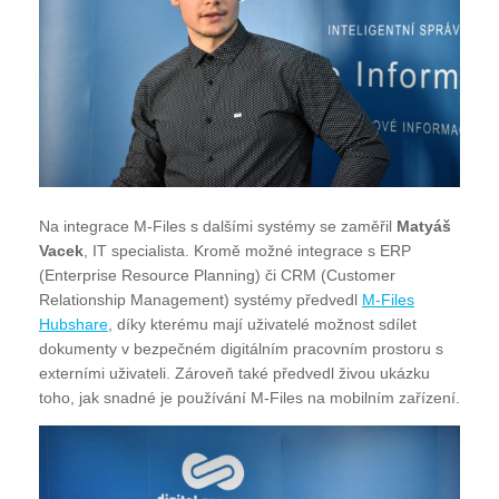
Na integrace M-Files s dalšími systémy se zaměřil
Matyáš
Vacek
, IT specialista. Kromě možné integrace s ERP
(Enterprise Resource Planning) či CRM (Customer
Relationship Management) systémy předvedl
M-Files
Hubshare
, díky kterému mají uživatelé možnost sdílet
dokumenty v bezpečném digitálním pracovním prostoru s
externími uživateli. Zároveň také předvedl živou ukázku
toho, jak snadné je používání M-Files na mobilním zařízení.