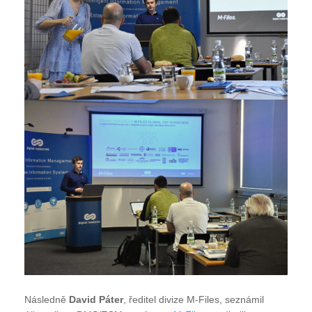
Následně
David Páter
, ředitel divize M-Files, seznámil