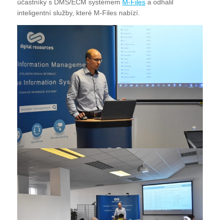
účastníky s DMS/ECM systémem
M-Files
a odhalil
inteligentní služby, které M-Files nabízí.