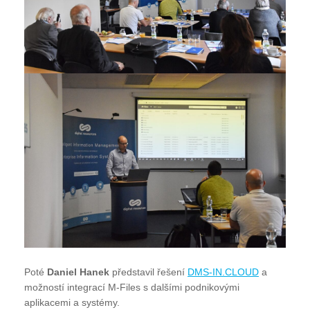
Poté
Daniel Hanek
představil řešení
DMS-IN.CLOUD
a
možností integrací M-Files s dalšími podnikovými
aplikacemi a systémy.