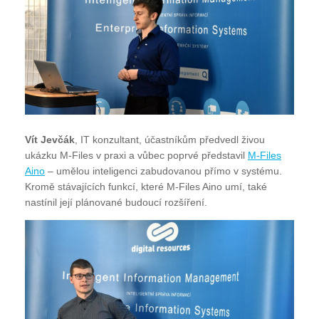
Vít Jevčák
, IT konzultant, účastníkům předvedl živou
ukázku M-Files v praxi a vůbec poprvé představil
M-Files
Aino
– umělou inteligenci zabudovanou přímo v systému.
Kromě stávajících funkcí, které M-Files Aino umí, také
nastínil její plánované budoucí rozšíření.