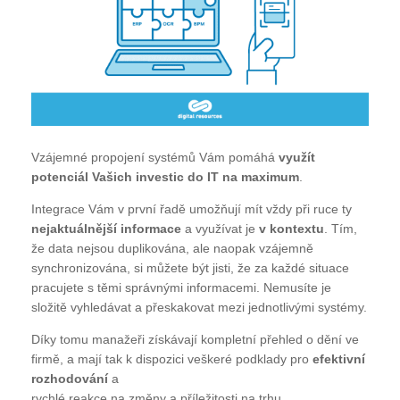
Vzájemné propojení systémů Vám pomáhá
využít
potenciál Vašich investic do IT na maximum
.
Integrace Vám v první řadě umožňují mít vždy při ruce ty
nejaktuálnější informace
a využívat je
v kontextu
. Tím,
že data nejsou duplikována, ale naopak vzájemně
synchronizována, si můžete být jisti, že za každé situace
pracujete s těmi správnými informacemi. Nemusíte je
složitě vyhledávat a přeskakovat mezi jednotlivými systémy.
Díky tomu manažeři získávají kompletní přehled o dění ve
firmě, a mají tak k dispozici veškeré podklady pro
efektivní
rozhodování
a
rychlé reakce na změny a příležitosti na trhu.