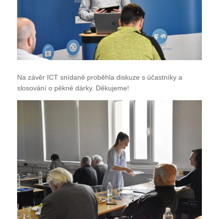
Na závěr ICT snídaně proběhla diskuze s účastníky a
slosování o pěkné dárky. Děkujeme!