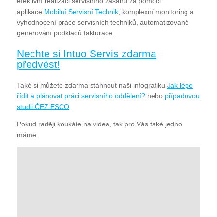
efektivní realizaci servisního zásahu za pomoci
aplikace
Mobilní Servisní Technik
, komplexní monitoring a
vyhodnocení práce servisních techniků, automatizované
generování podkladů fakturace.
Nechte si Intuo Servis zdarma
předvést!
Také si můžete zdarma stáhnout naši infografiku
Jak lépe
řídit a plánovat práci servisního oddělení?
nebo
případovou
studii ČEZ ESCO
.
Pokud raději koukáte na videa, tak pro Vás také jedno
máme: