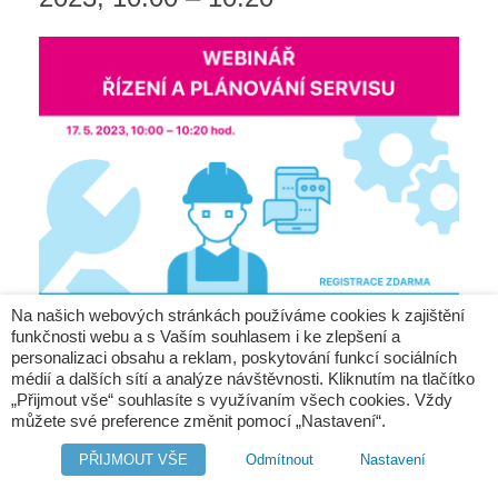
Na našich webových stránkách používáme cookies k zajištění
funkčnosti webu a s Vaším souhlasem i ke zlepšení a
personalizaci obsahu a reklam, poskytování funkcí sociálních
V rámci webináře se zaměříme na
efektivní plánování a
médií a dalších sítí a analýze návštěvnosti. Kliknutím na tlačítko
řízení servisu ve firmě
. Ukážeme Vám, jak snadno
„Přijmout vše“ souhlasíte s využívaním všech cookies. Vždy
spravovat servisní požadavky, plánovat a realizovat servisní
můžete své preference změnit pomocí „Nastavení“.
zásahy, automatizovaně generovat podklady pro fakturaci a
PŘIJMOUT VŠE
Odmítnout
Nastavení
vyhodnocovat práci jak jednotlivých zaměstnanců, tak i
oddělení jako celku. Představíme Vám moderní nástroje