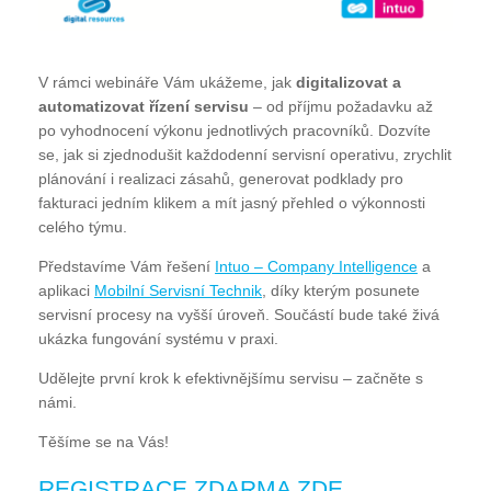
V rámci webináře Vám ukážeme, jak
digitalizovat a
automatizovat řízení servisu
– od příjmu požadavku až
po vyhodnocení výkonu jednotlivých pracovníků. Dozvíte
se, jak si zjednodušit každodenní servisní operativu, zrychlit
plánování i realizaci zásahů, generovat podklady pro
fakturaci jedním klikem a mít jasný přehled o výkonnosti
celého týmu.
Představíme Vám řešení
Intuo – Company Intelligence
a
aplikaci
Mobilní Servisní Technik
, díky kterým posunete
servisní procesy na vyšší úroveň. Součástí bude také živá
ukázka fungování systému v praxi.
Udělejte první krok k efektivnějšímu servisu – začněte s
námi.
Těšíme se na Vás!
REGISTRACE ZDARMA ZDE