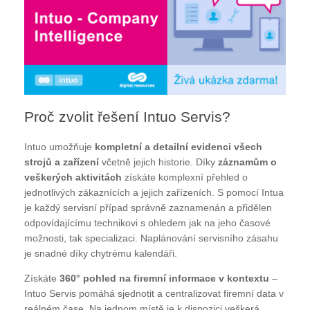
Proč zvolit řešení Intuo Servis?
Intuo umožňuje
kompletní a detailní evidenci všech
strojů a zařízení
včetně jejich historie. Díky
záznamům o
veškerých aktivitách
získáte komplexní přehled o
jednotlivých zákaznících a jejich zařízeních. S pomocí Intua
je každý servisní případ správně zaznamenán a přidělen
odpovídajícímu technikovi s ohledem jak na jeho časové
možnosti, tak specializaci. Naplánování servisního zásahu
je snadné díky chytrému kalendáři.
Získáte
360° pohled na firemní informace v kontextu
–
Intuo Servis pomáhá sjednotit a centralizovat firemní data v
reálném čase. Na jednom místě je k dispozici veškerá