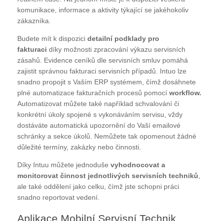
komunikace, informace a aktivity týkající se jakéhokoliv
zákazníka.
Budete mít k dispozici
detailní podklady pro
fakturaci
díky možnosti zpracování výkazu servisních
zásahů. Evidence ceníků dle servisních smluv pomáhá
zajistit správnou fakturaci servisních případů. Intuo lze
snadno propojit s Vaším ERP systémem, čímž dosáhnete
plné automatizace fakturačních procesů pomocí
workflow.
Automatizovat můžete také například schvalování či
konkrétní úkoly spojené s vykonáváním servisu, vždy
dostáváte automatická upozornění do Vaší emailové
schránky a sekce úkolů. Nemůžete tak opomenout žádné
důležité termíny, zakázky nebo činnosti.
Díky Intuu můžete jednoduše
vyhodnocovat a
monitorovat činnost jednotlivých servisních techniků
,
ale také oddělení jako celku, čímž jste schopni práci
snadno reportovat vedení.
Aplikace Mobilní Servisní Technik