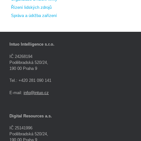
Řízení lidských zdrojů
Správa a údržba zařízení
Intuo Intelligence s.r.o.
IČ 24268194
Poděbradská 520/24,
190 00 Praha 9
Tel.: +420 281 090 141
E-mail:
info@intuo.cz
Digital Resources a.s.
IČ 25141996
Poděbradská 520/24,
190 00 Praha 9