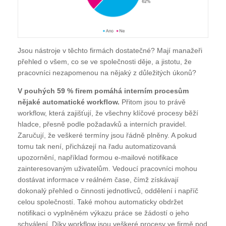
Jsou nástroje v těchto firmách dostatečné? Mají manažeři
přehled o všem, co se ve společnosti děje, a jistotu, že
pracovníci nezapomenou na nějaký z důležitých úkonů?
V pouhých 59 % firem pomáhá interním procesům
nějaké automatické workflow.
Přitom jsou to právě
workflow, která zajišťují, že všechny klíčové procesy běží
hladce, přesně podle požadavků a interních pravidel.
Zaručují, že veškeré termíny jsou řádně plněny. A pokud
tomu tak není, přicházejí na řadu automatizovaná
upozornění, například formou e-mailové notifikace
zainteresovaným uživatelům. Vedoucí pracovníci mohou
dostávat informace v reálném čase, čímž získávají
dokonalý přehled o činnosti jednotlivců, oddělení i napříč
celou společností. Také mohou automaticky obdržet
notifikaci o vyplněném výkazu práce se žádostí o jeho
schválení. Díky workflow jsou veškeré procesy ve firmě pod