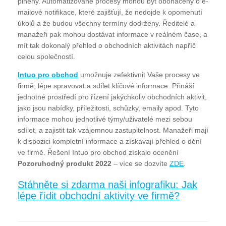
plněny. Automatizované procesy mohou být obohaceny o e-
mailové notifikace, které zajišťují, že nedojde k opomenutí
úkolů a že budou všechny termíny dodrženy. Ředitelé a
manažeři pak mohou dostávat informace v reálném čase, a
mít tak dokonalý přehled o obchodních aktivitách napříč
celou společností.
Intuo pro obchod
umožnuje zefektivnit Vaše procesy ve
firmě, lépe spravovat a sdílet klíčové informace. Přináší
jednotné prostředí pro řízení jakýchkoliv obchodních aktivit,
jako jsou nabídky, příležitosti, schůzky, emaily apod. Tyto
informace mohou jednotlivé týmy/uživatelé mezi sebou
sdílet, a zajistit tak vzájemnou zastupitelnost. Manažeři mají
k dispozici kompletní informace a získávají přehled o dění
ve firmě. Řešení Intuo pro obchod získalo ocenění
Pozoruhodný produkt 2022
– více se dozvíte
ZDE
.
Stáhněte si zdarma naši infografiku: Jak
lépe řídit obchodní aktivity ve firmě?