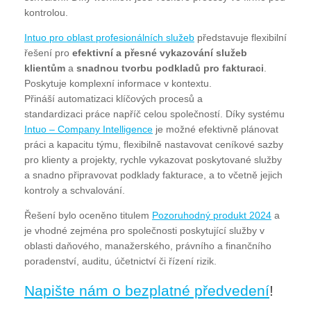
kontrolou.
Intuo pro oblast profesionálních služeb
představuje flexibilní
řešení pro
efektivní a přesné vykazování služeb
klientům
a
snadnou tvorbu podkladů pro fakturaci
.
Poskytuje komplexní informace v kontextu.
Přináší automatizaci klíčových procesů a
standardizaci práce napříč celou společností. Díky systému
Intuo – Company Intelligence
je možné efektivně plánovat
práci a kapacitu týmu, flexibilně nastavovat ceníkové sazby
pro klienty a projekty, rychle vykazovat poskytované služby
a snadno připravovat podklady fakturace, a to včetně jejich
kontroly a schvalování.
Řešení bylo oceněno titulem
Pozoruhodný produkt 2024
a
je vhodné zejména pro společnosti poskytující služby v
oblasti daňového, manažerského, právního a finančního
poradenství, auditu, účetnictví či řízení rizik.
Napište nám o bezplatné předvedení
!