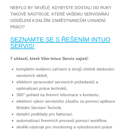
NEBYLO BY SKVĚLÉ, KDYBYSTE DOSTALI DO RUKY
TAKOVÉ NÁSTROJE, KTERÉ VAŠEMU SERVISNÍMU
ODDĚLENÍ A DALŠÍM ZAMĚSTNANCŮM USNADNÍ
PRÁCI?
SEZNAMTE SE S ŘEŠENÍM INTUO
SERVIS!
7 oblastí, které Vám Intuo Servis zajistí:
kompletní evidenci zařízení a strojů včetně sledování
servisních aktivit,
efektivní zpracování servisních požadavků a
optimalizaci práce techniků,
360° pohled na firemní informace v kontextu,
efektivní výkon servisního zásahu za pomoci aplikace
Mobilní Servisní Technik,
detailní podklady pro fakturaci,
automatizaci firemních procesů pomocí workflow,
skvělé nástroje pro monitoring a vyhodnocení práce