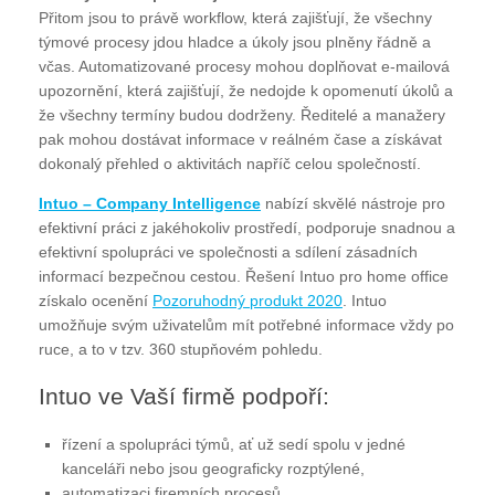
Přitom jsou to právě workflow, která zajišťují, že všechny
týmové procesy jdou hladce a úkoly jsou plněny řádně a
včas. Automatizované procesy mohou doplňovat e-mailová
upozornění, která zajišťují, že nedojde k opomenutí úkolů a
že všechny termíny budou dodrženy. Ředitelé a manažery
pak mohou dostávat informace v reálném čase a získávat
dokonalý přehled o aktivitách napříč celou společností.
Intuo – Company Intelligence
nabízí skvělé nástroje pro
efektivní práci z jakéhokoliv prostředí, podporuje snadnou a
efektivní spolupráci ve společnosti a sdílení zásadních
informací bezpečnou cestou. Řešení Intuo pro home office
získalo ocenění
Pozoruhodný produkt 2020
. Intuo
umožňuje svým uživatelům mít potřebné informace vždy po
ruce, a to v tzv. 360 stupňovém pohledu.
Intuo ve Vaší firmě podpoří:
řízení a spolupráci týmů, ať už sedí spolu v jedné
kanceláři nebo jsou geograficky rozptýlené,
automatizaci firemních procesů,