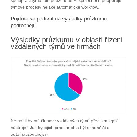
spolupráci týmů, ale pouze u 35 % společností podporuje
týmové procesy nějaké automatické workflow.
Pojďme se podívat na výsledky průzkumu
podrobněji!
Výsledky průzkumu v oblasti řízení
vzdálených týmů ve firmách
Nemohli by mít členové vzdálených týmů přeci jen lepší
nástroje? Jak by jejich práce mohla být snadnější a
automatizovanější?