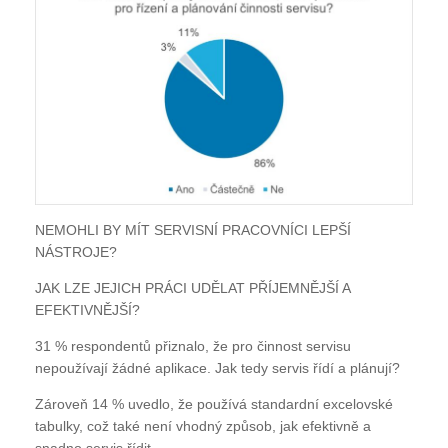
NEMOHLI BY MÍT SERVISNÍ PRACOVNÍCI LEPŠÍ
NÁSTROJE?
JAK LZE JEJICH PRÁCI UDĚLAT PŘÍJEMNĚJŠÍ A
EFEKTIVNĚJŠÍ?
31 % respondentů přiznalo, že pro činnost servisu
nepoužívají žádné aplikace. Jak tedy servis řídí a plánují?
Zároveň 14 % uvedlo, že používá standardní excelovské
tabulky, což také není vhodný způsob, jak efektivně a
snadno servis řídit.