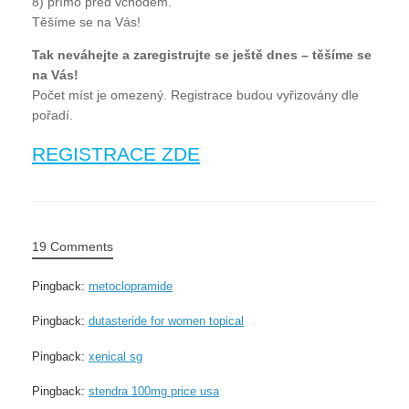
8) přímo před vchodem.
Těšíme se na Vás!
Tak neváhejte a zaregistrujte se ještě dnes – těšíme se
na Vás!
Počet míst je omezený. Registrace budou vyřizovány dle
pořadí.
REGISTRACE ZDE
19 Comments
Pingback:
metoclopramide
Pingback:
dutasteride for women topical
Pingback:
xenical sg
Pingback:
stendra 100mg price usa