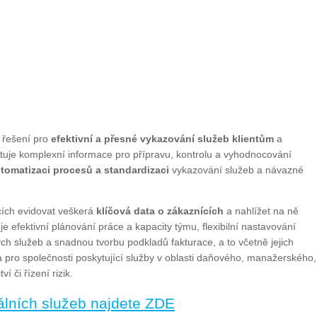
í řešení pro
efektivní a přesné vykazování služeb klientům
a
tuje komplexní informace pro přípravu, kontrolu a vyhodnocování
tomatizaci procesů a standardizaci
vykazování služeb a návazné
cích evidovat veškerá
klíčová data o zákaznících
a nahlížet na ně
 efektivní plánování práce a kapacity týmu, flexibilní nastavování
h služeb a snadnou tvorbu podkladů fakturace, a to včetně jejich
 pro společnosti poskytující služby v oblasti daňového, manažerského,
í či řízení rizik.
nálních služeb najdete ZDE