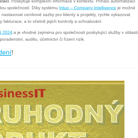
raci
. Poskytuje komplexní informace v kontextu. Přináší automatizaci
elou společností. Díky systému
Intuo – Company Intelligence
je možné
ně nastavovat ceníkové sazby pro klienty a projekty, rychle vykazovat
fakturace, a to včetně jejich kontroly a schvalování.
t 2024
a je vhodné zejména pro společnosti poskytující služby v oblasti
denství, auditu, účetnictví či řízení rizik.
dení
!