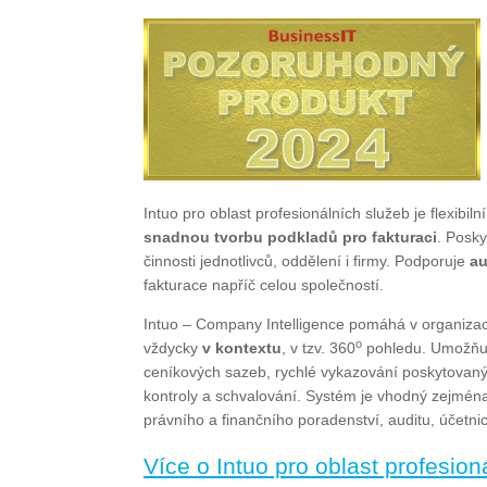
Intuo pro oblast profesionálních služeb je flexibiln
snadnou tvorbu podkladů pro fakturaci
. Posky
činnosti jednotlivců, oddělení i firmy. Podporuje
au
fakturace napříč celou společností.
Intuo – Company Intelligence pomáhá v organiza
o
vždycky
v kontextu
, v tzv. 360
pohledu. Umožňuje
ceníkových sazeb, rychlé vykazování poskytovanýc
kontroly a schvalování. Systém je vhodný zejména
právního a finančního poradenství, auditu, účetnictv
Více o Intuo pro oblast profesio