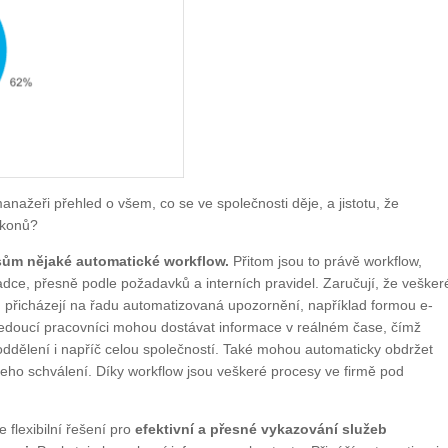
anažeři přehled o všem, co se ve společnosti děje, a jistotu, že
úkonů?
sům nějaké automatické workflow.
Přitom jsou to právě workflow,
ladce, přesně podle požadavků a interních pravidel. Zaručují, že vešker
, přicházejí na řadu automatizovaná upozornění, například formou e-
Vedoucí pracovníci mohou dostávat informace v reálném čase, čímž
, oddělení i napříč celou společností. Také mohou automaticky obdržet
jeho schválení. Díky workflow jsou veškeré procesy ve firmě pod
 flexibilní řešení pro
efektivní a přesné vykazování služeb