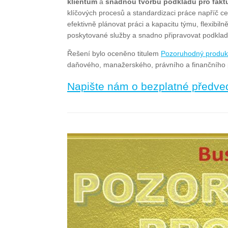
klientům
a
snadnou tvorbu podkladů pro faktu
klíčových procesů a standardizaci práce napříč c
efektivně plánovat práci a kapacitu týmu, flexibil
poskytované služby a snadno připravovat podklady 
Řešení bylo oceněno titulem
Pozoruhodný produk
daňového, manažerského, právního a finančního pora
Napište nám o bezplatné předve