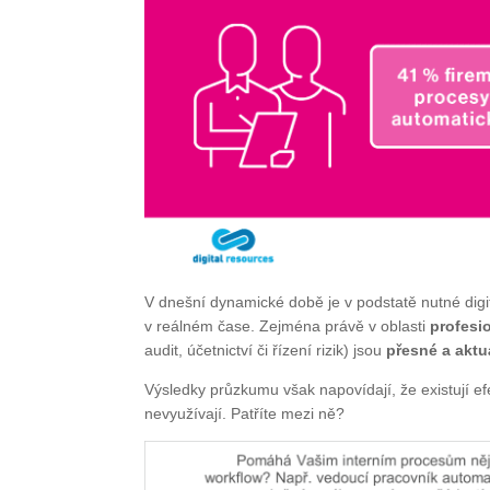
V dnešní dynamické době je v podstatě nutné digit
v reálném čase. Zejména právě v oblasti
profesi
audit, účetnictví či řízení rizik) jsou
přesné a aktu
Výsledky průzkumu však napovídají, že existují efe
nevyužívají. Patříte mezi ně?