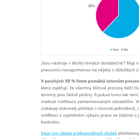
Jsou nástroje v těchto firmách dostatečné? Mají m
pracovníci nezapomenou na nějaký z důležitých 
V pouhých 59 % firem pomáhá interním proce
která zajišťují, že všechny klíčové procesy běží h
termíny jsou řádně plněny. A pokud tomu tak není
mailové notifikace zainteresovaným uživatelům. 
získávají dokonalý přehled o činnosti jednotlivců
notifikaci o vyplněném výkazu práce se žádostí o 
kontrolou.
Intuo pro oblast profesionálních služeb
představuje