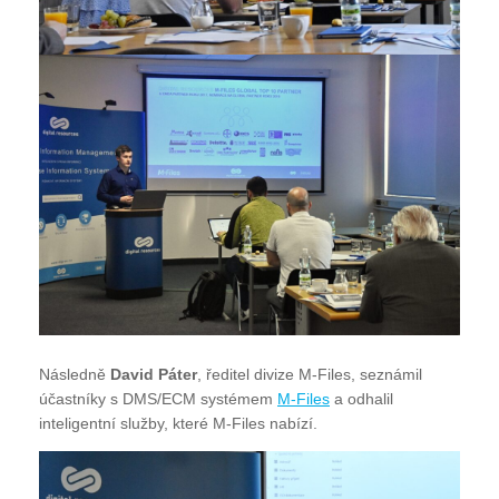
Následně
David Páter
, ředitel divize M-Files, seznámil
účastníky s DMS/ECM systémem
M-Files
a odhalil
inteligentní služby, které M-Files nabízí.