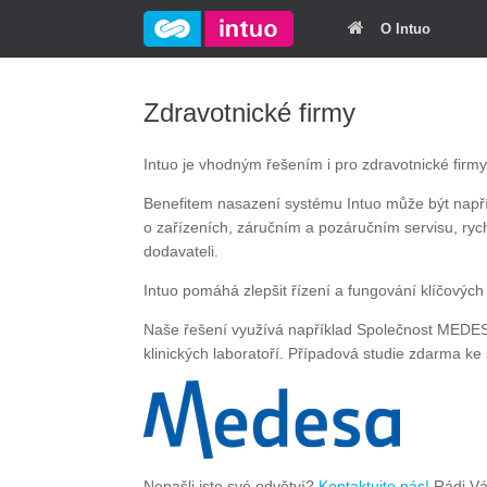
O Intuo
Zdravotnické firmy
Intuo je vhodným řešením i pro zdravotnické firmy
Benefitem nasazení systému Intuo může být napřík
o zařízeních, záručním a pozáručním servisu, rych
dodavateli.
Intuo pomáhá zlepšit řízení a fungování klíčových 
Naše řešení využívá například Společnost MEDESA
klinických laboratoří. Případová studie zdarma ke
Nenašli jste své odvětví?
Kontaktujte nás!
Rádi Vá