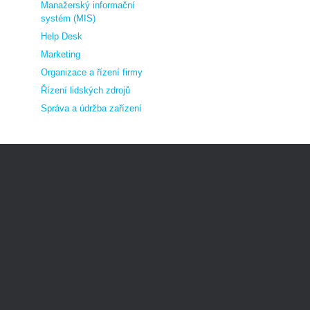
Manažerský informační
systém (MIS)
Help Desk
Marketing
Organizace a řízení firmy
Řízení lidských zdrojů
Správa a údržba zařízení