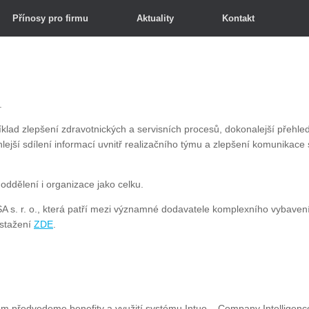
Přínosy pro firmu
Aktuality
Kontakt
.
lad zlepšení zdravotnických a servisních procesů, dokonalejší přehle
lejší sdílení informací uvnitř realizačního týmu a zlepšení komunikace 
oddělení i organizace jako celku.
 s. r. o., která patří mezi významné dodavatele komplexního vybaven
 stažení
ZDE
.
m předvedeme benefity a využití systému Intuo – Company Intelligenc