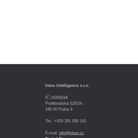
Intuo Intelligence s.r.o.
IČ 24268194
Poděbradská 520/24,
190 00 Praha 9
Tel.: +420 281 090 141
E-mail:
info@intuo.cz