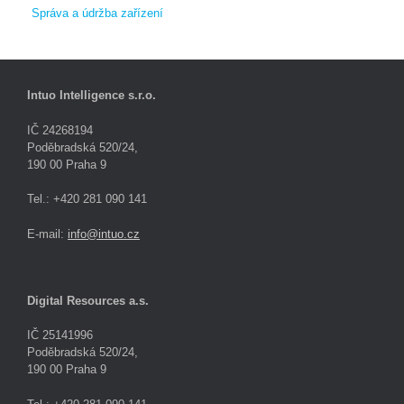
Správa a údržba zařízení
Intuo Intelligence s.r.o.
IČ 24268194
Poděbradská 520/24,
190 00 Praha 9
Tel.: +420 281 090 141
E-mail:
info@intuo.cz
Digital Resources a.s.
IČ 25141996
Poděbradská 520/24,
190 00 Praha 9