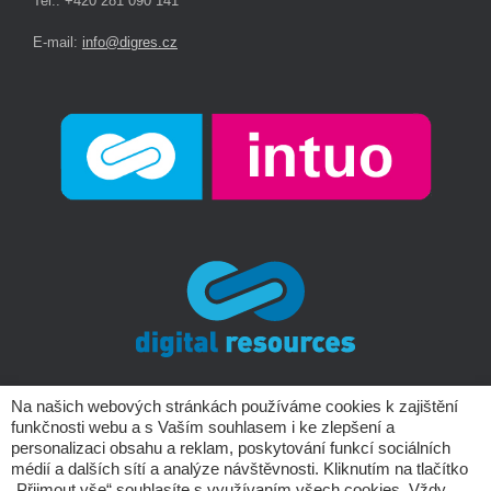
Tel.: +420 281 090 141
E-mail:
info@digres.cz
Na našich webových stránkách používáme cookies k zajištění
funkčnosti webu a s Vaším souhlasem i ke zlepšení a
Copyright © Digital Resources a.s.
personalizaci obsahu a reklam, poskytování funkcí sociálních
médií a dalších sítí a analýze návštěvnosti. Kliknutím na tlačítko
„Přijmout vše“ souhlasíte s využívaním všech cookies. Vždy