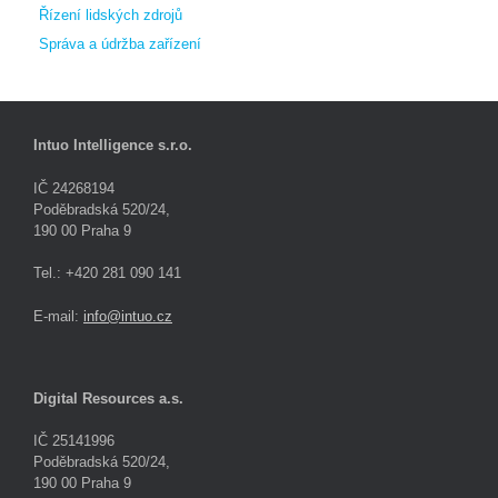
Řízení lidských zdrojů
Správa a údržba zařízení
Intuo Intelligence s.r.o.
IČ 24268194
Poděbradská 520/24,
190 00 Praha 9
Tel.: +420 281 090 141
E-mail:
info@intuo.cz
Digital Resources a.s.
IČ 25141996
Poděbradská 520/24,
190 00 Praha 9