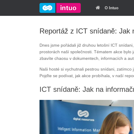
O Intuo
Reportáž z ICT snídaně: Jak 
Dnes jsme pořádali již druhou letošní ICT snídani
prostorách naší společnosti. Tématem akce bylo j
zbavíte chaosu v dokumentech, informacích a aut
Naši hosté si vychutnali pestrou snídani, zatímco 
Pojďte se podívat, jak akce probíhala, v naší repor
ICT snídaně: Jak na informač