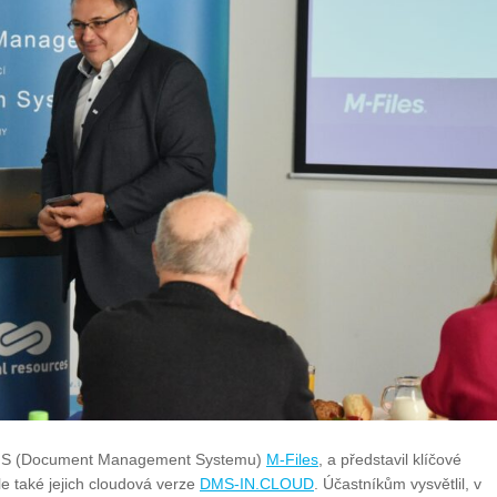
 DMS (Document Management Systemu)
M-Files
, a představil klíčové
ale také jejich cloudová verze
DMS-IN.CLOUD
. Účastníkům vysvětlil, v