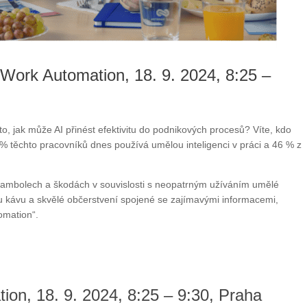
Work Automation, 18. 9. 2024, 8:25 –
 to, jak může AI přinést efektivitu do podnikových procesů? Víte, kdo
5 % těchto pracovníků dnes používá umělou inteligenci v práci a 46 % z
 karambolech a škodách v souvislosti s neopatrným užíváním umělé
u kávu a skvělé občerstvení spojené se zajímavými informacemi,
omation“.
on, 18. 9. 2024, 8:25 – 9:30, Praha