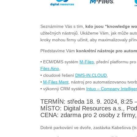
Seznámíme Vás s tím,
kdo jsou “knowledge work
užitečných nástrojů. Ukážeme Vám, jak může autom
kroky mohou firmy učinit, aby maximalizovaly přín
Představíme Vám
konkrétní nástroje pro autom
• ECM/DMS systém
M-Files
, přední platformu pr
Files Aino
,
• cloudové řešení
DMS-IN.CLOUD
,
•
M-Files Ment
, nástroj pro automatizovanou tvo
• výkonný CRM systém
Intuo – Company Intellige
TERMÍN: středa 18. 9. 2024, 8:25 
MÍSTO: Digital Resources a.s., Po
CENA: zdarma pro 2 osoby z firmy,
Dobré parkování ve dvoře, zastávka Kabešova (t