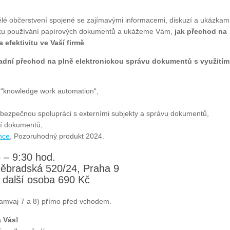
ělé občerstvení spojené se zajímavými informacemi, diskuzí a ukázkam
tiku používání papírových dokumentů a ukážeme Vám,
jak přechod na
 efektivitu ve Vaší firmě
.
nadní přechod na plně elektronickou správu dokumentů s využitím
o “knowledge work automation“,
ro bezpečnou spolupráci s externími subjekty a správu dokumentů,
ání dokumentů,
nce
, Pozoruhodný produkt 2024.
 – 9:30 hod.
děbradská 520/24, Praha 9
 další osoba 690 Kč
ramvaj 7 a 8) přímo před vchodem.
a Vás!