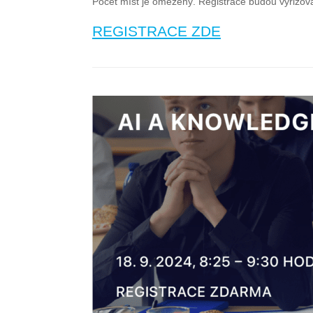
Počet míst je omezený. Registrace budou vyřizová
REGISTRACE ZDE