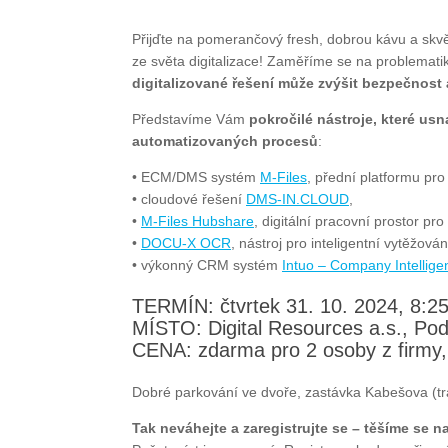
Přijďte na pomerančový fresh, dobrou kávu a skv
ze světa digitalizace! Zaměříme se na problema
digitalizované řešení může zvýšit bezpečnost a
Představíme Vám
pokročilé nástroje, které us
automatizovaných procesů
:
• ECM/DMS systém
M-Files
, přední platformu pr
• cloudové řešení
DMS-IN.CLOUD
,
•
M-Files Hubshare
, digitální pracovní prostor p
•
DOCU-X OCR
, nástroj pro inteligentní vytěžov
• výkonný CRM systém
Intuo – Company Intellige
TERMÍN: čtvrtek 31. 10. 2024, 8:25
MÍSTO: Digital Resources a.s., Po
CENA: zdarma pro 2 osoby z firmy,
Dobré parkování ve dvoře, zastávka Kabešova (t
Tak neváhejte a zaregistrujte se – těšíme se n