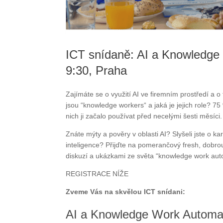
ICT snídaně: AI a Knowledge 
9:30, Praha
Zajímáte se o využití AI ve firemním prostředí a o
jsou “knowledge workers“ a jaká je jejich role? 7
nich ji začalo používat před necelými šesti měsíci.
Znáte mýty a pověry v oblasti AI? Slyšeli jste o
inteligence? Přijďte na pomerančový fresh, dobro
diskuzí a ukázkami ze světa “knowledge work aut
REGISTRACE NÍŽE
Zveme Vás na skvělou ICT snídani:
AI a Knowledge Work Automati