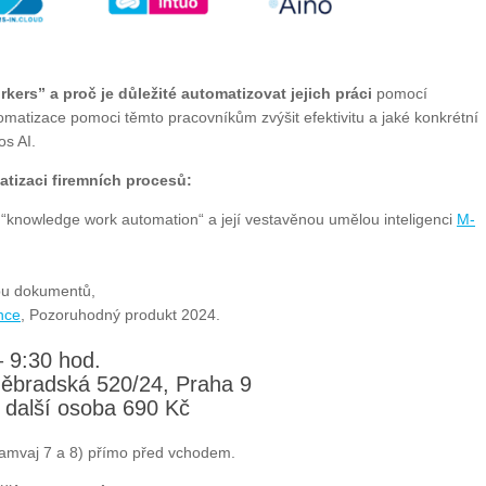
ers” a proč je důležité automatizovat jejich práci
pomocí
atizace pomoci těmto pracovníkům zvýšit efektivitu a jaké konkrétní
os AI.
atizaci firemních procesů:
o “knowledge work automation“ a její vestavěnou umělou inteligenci
M-
rbu dokumentů,
nce
, Pozoruhodný produkt 2024.
– 9:30 hod.
děbradská 520/24, Praha 9
 další osoba 690 Kč
ramvaj 7 a 8) přímo před vchodem.