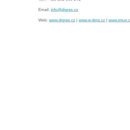
Email:
info@digres.cz
Web:
www.digres.cz
|
www.e-dms.cz
|
www.intuo.