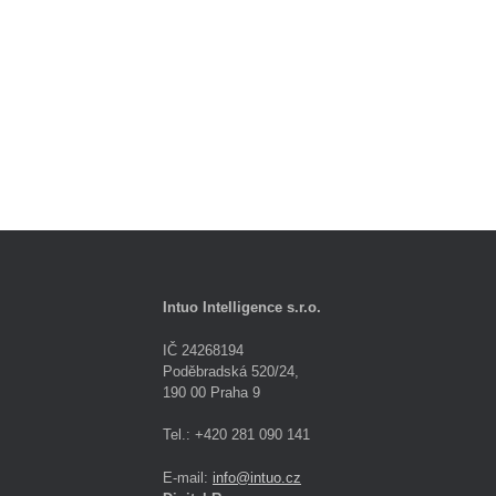
Intuo Intelligence s.r.o.
IČ 24268194
Poděbradská 520/24,
190 00 Praha 9
Tel.: +420 281 090 141
E-mail:
info@intuo.cz