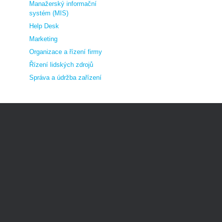
Manažerský informační
systém (MIS)
Help Desk
Marketing
Organizace a řízení firmy
Řízení lidských zdrojů
Správa a údržba zařízení