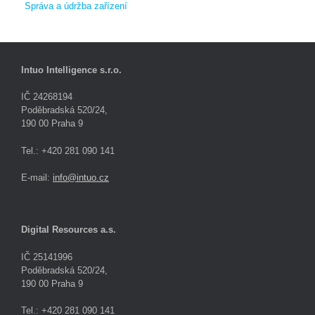
Správa a údržba zařízení
Intuo Intelligence s.r.o.
IČ 24268194
Poděbradská 520/24,
190 00 Praha 9
Tel.: +420 281 090 141
E-mail:
info@intuo.cz
Digital Resources a.s.
IČ 25141996
Poděbradská 520/24,
190 00 Praha 9
Tel.: +420 281 090 141