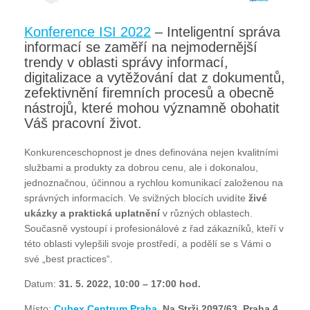
Konference ISI 2022
– Inteligentní správa
informací se zaměří na nejmodernější
trendy v oblasti správy informací,
digitalizace a vytěžování dat z dokumentů,
zefektivnění firemních procesů a obecně
nástrojů, které mohou významně obohatit
Váš pracovní život.
Konkurenceschopnost je dnes definována nejen kvalitními
službami a produkty za dobrou cenu, ale i dokonalou,
jednoznačnou, účinnou a rychlou komunikací založenou na
správných informacích. Ve svižných blocích uvidíte
živé
ukázky a praktická uplatnění
v různých oblastech.
Současně vystoupí i profesionálové z řad zákazníků, kteří v
této oblasti vylepšili svoje prostředí, a podělí se s Vámi o
své „best practices“.
Datum:
31. 5. 2022, 10:00 – 17:00 hod.
Místo:
Cubex Centrum Praha
, Na Strži 2097/63, Praha 4