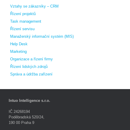
Vztahy se zákazníky – CRM
Řízení projektů
Task management
Řízení servisu
Manažerský informační systém (MIS)
Help Desk
Marketing
Organizace a řízení firmy
Řízení lidských zdrojů
Správa a údržba zařízení
Intuo Intelligence s.r.o.
IČ 24268194
Poděbradská 520/24,
190 00 Praha 9