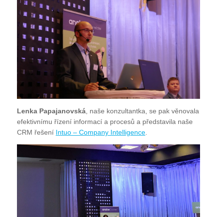
Lenka Papajanovská
, naše konzultantka, se pak věnovala
efektivnímu řízení informací a procesů a představila naše
CRM řešení
Intuo – Company Intelligence
.