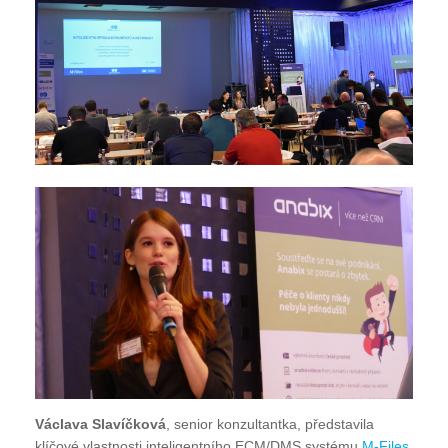
Václava Slavíčková
, senior konzultantka, představila
klíčové vlastnosti inteligentního ECM/DMS systému
M-Files
.