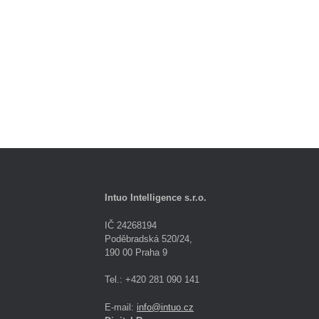
Intuo Intelligence s.r.o.
IČ 24268194
Poděbradská 520/24,
190 00 Praha 9
Tel.: +420 281 090 141
E-mail:
info@intuo.cz