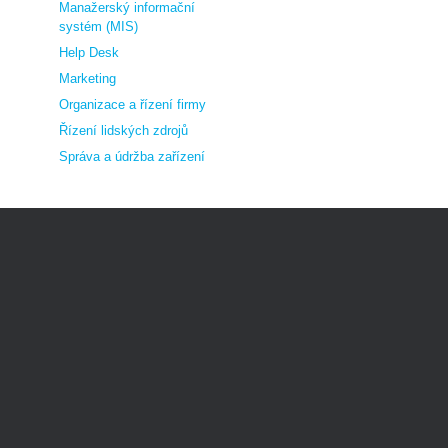
Manažerský informační
systém (MIS)
Help Desk
Marketing
Organizace a řízení firmy
Řízení lidských zdrojů
Správa a údržba zařízení