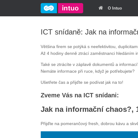
O Intuo
ICT snídaně: Jak na informačn
Většina firem se potýká s neefektivitou, duplicita
Až 4 hodiny denně ztrácí zaměstnanci hledáním i
Také se ztrácíte v záplavě dokumentů a informac
Nemáte informace při ruce, když je potřebujete?
Ušetřete čas a přijďte se podívat jak na to!
Zveme Vás na ICT snídani:
Jak na informační chaos?, 1
Přijďte na pomerančový fresh, dobrou kávu a skv