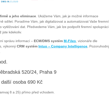
irmě a jeho eliminace
. Ukážeme Vám, jak je možné informace
ně sdílet. Poradíme Vám, jak digitalizovat a automatizovat Vaše firemní
o vytěžování dat. Předvedeme Vám, jak lze podpořit firemní spolupráci
 jste kdekoliv.
tní správu informací –
ECM/DMS systém
M-Files
, vizionáře dle
us, výkonný
CRM systém
Intuo – Company Intelligence
, Pozoruhodn
.
hod.
děbradská 520/24, Praha 9
 další osoba 690 Kč
ramvaj 8 a 25) přímo před vchodem.