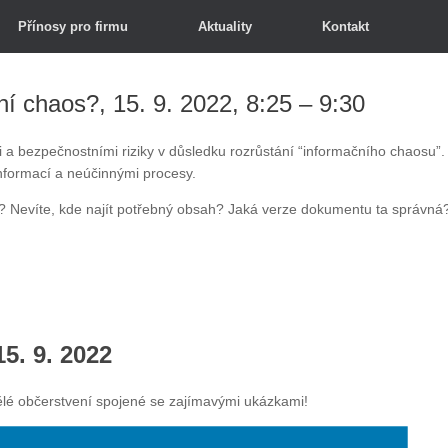
Přínosy pro firmu
Aktuality
Kontakt
í chaos?, 15. 9. 2022, 8:25 – 9:30
mi a bezpečnostními riziky v důsledku rozrůstání “informačního chaosu”.
nformací a neúčinnými procesy.
í? Nevíte, kde najít potřebný obsah? Jaká verze dokumentu ta správná
5. 9. 2022
ělé občerstvení spojené se zajímavými ukázkami!