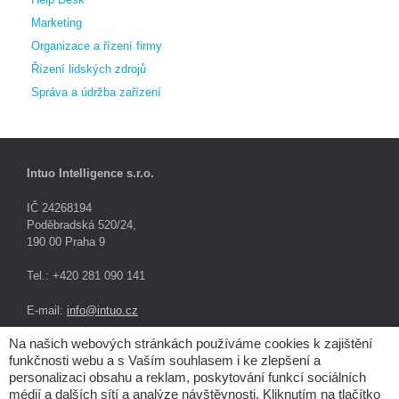
Marketing
Organizace a řízení firmy
Řízení lidských zdrojů
Správa a údržba zařízení
Intuo Intelligence s.r.o.
IČ 24268194
Poděbradská 520/24,
190 00 Praha 9
Tel.: +420 281 090 141
E-mail:
info@intuo.cz
Na našich webových stránkách používáme cookies k zajištění
funkčnosti webu a s Vaším souhlasem i ke zlepšení a
Digital Resources a.s.
personalizaci obsahu a reklam, poskytování funkcí sociálních
médií a dalších sítí a analýze návštěvnosti. Kliknutím na tlačítko