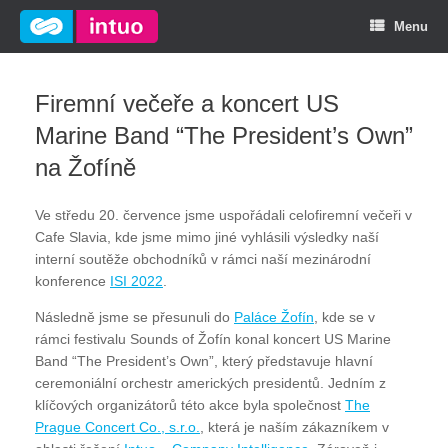
Menu
Firemní večeře a koncert US
Marine Band “The President’s Own”
na Žofíně
Ve středu 20. července jsme uspořádali celofiremní večeři v
Cafe Slavia, kde jsme mimo jiné vyhlásili výsledky naší
interní soutěže obchodníků v rámci naší mezinárodní
konference
ISI 2022
.
Následně jsme se přesunuli do
Paláce Žofín
, kde se v
rámci festivalu Sounds of Žofín konal koncert US Marine
Band “The President’s Own”, který představuje hlavní
ceremoniální orchestr amerických presidentů. Jedním z
klíčových organizátorů této akce byla společnost
The
Prague Concert Co., s.r.o.
, která je naším zákazníkem v