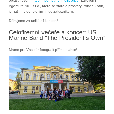
oblasti řešení
Intuo – Company Intelligence
. Zároveň i
Agentura NKL s.r.o., která se stará o prostory Paláce Žofín,
je naším dlouholetým Intuo zákazníkem.
Děkujeme za unikátní koncert!
Celofiremní večeře a koncert US
Marine Band “The President’s Own”
Máme pro Vás pár fotografií přímo z akce!