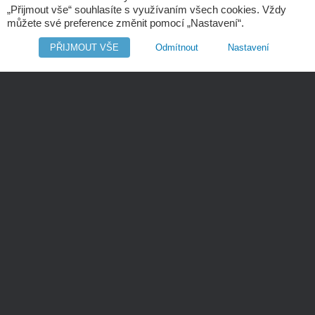
IČ 25141996
„Přijmout vše“ souhlasíte s využívaním všech cookies. Vždy
Poděbradská 520/24,
můžete své preference změnit pomocí „Nastavení“.
190 00 Praha 9
PŘIJMOUT VŠE
Odmítnout
Nastavení
Tel.: +420 281 090 141
E-mail:
info@digres.cz