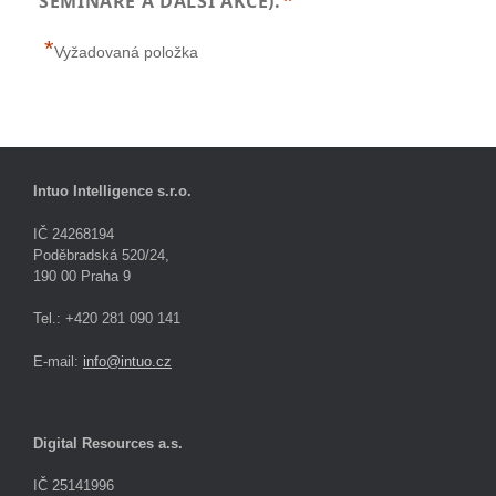
SEMINÁŘE A DALŠÍ AKCE).
*
Vyžadovaná položka
Intuo Intelligence s.r.o.
IČ 24268194
Poděbradská 520/24,
190 00 Praha 9
Tel.: +420 281 090 141
E-mail:
info@intuo.cz
Digital Resources a.s.
IČ 25141996