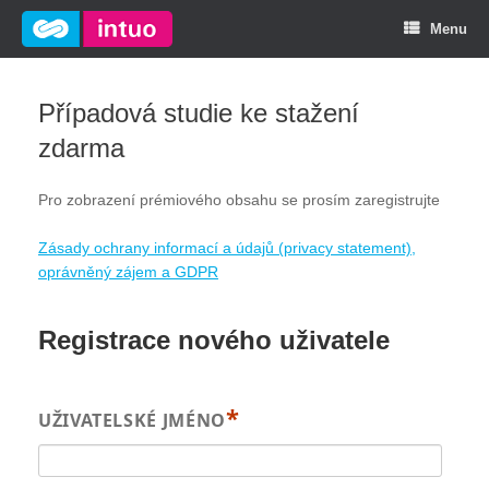
Menu
Případová studie ke stažení
zdarma
Pro zobrazení prémiového obsahu se prosím zaregistrujte
Zásady ochrany informací a údajů (privacy statement),
oprávněný zájem a GDPR
Registrace nového uživatele
*
UŽIVATELSKÉ JMÉNO