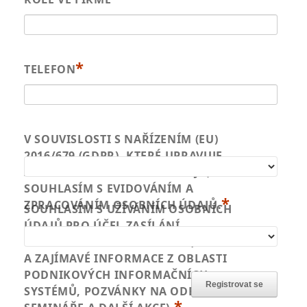
*
TELEFON
V SOUVISLOSTI S NAŘÍZENÍM (EU)
2016/679 (GDPR), KTERÉ UPRAVUJE
ZPRACOVÁNÍ OSOBNÍCH ÚDAJŮ,
SOUHLASÍM S EVIDOVÁNÍM A
*
ZPRACOVÁNÍM OSOBNÍCH ÚDAJŮ.
SOUHLASÍM S UŽÍVÁNÍM OSOBNÍCH
ÚDAJŮ PRO ÚČEL ZASÍLÁNÍ
MARKETINGOVÝCH SDĚLENÍ (NOVINKY
A ZAJÍMAVÉ INFORMACE Z OBLASTI
PODNIKOVÝCH INFORMAČNÍCH
SYSTÉMŮ, POZVÁNKY NA ODBORNÉ
*